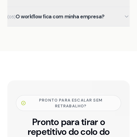
Monitoramos os fluxos em produção e corrigimos
O workflow fica com minha empresa?
antes que o problema impacte a operação. Mudanças
(
05
)
de API fazem parte da manutenção contínua.
Sim. Tudo que é construído — fluxos, documentação,
credenciais — fica sob controle total do cliente.
PRONTO PARA ESCALAR SEM
RETRABALHO?
Pronto para tirar o
repetitivo do colo do