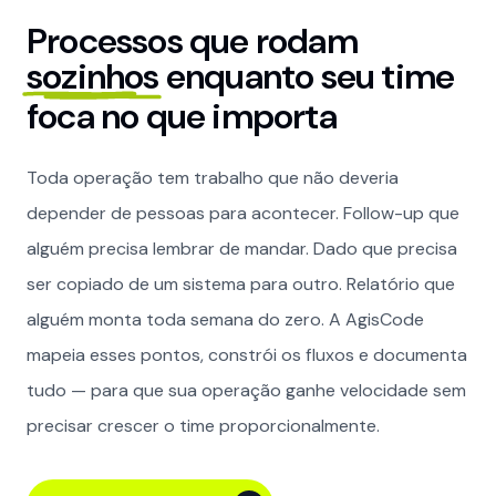
Processos que rodam
Resposta rápida
AGISCODE
.
sozinhos
enquanto seu time
foca no que importa
Workflows automatizados
Soluções
Toda operação tem trabalho que não deveria
Como funciona
depender de pessoas para acontecer. Follow-up que
Blog
alguém precisa lembrar de mandar. Dado que precisa
Contato
ser copiado de um sistema para outro. Relatório que
alguém monta toda semana do zero. A AgisCode
mapeia esses pontos, constrói os fluxos e documenta
Começar automação
tudo — para que sua operação ganhe velocidade sem
Começar automação
precisar crescer o time proporcionalmente.