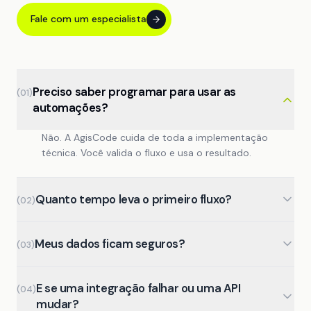
Fale com um especialista
Preciso saber programar para usar as
(
01
)
automações?
Não. A AgisCode cuida de toda a implementação
técnica. Você valida o fluxo e usa o resultado.
Quanto tempo leva o primeiro fluxo?
(
02
)
Automações simples ficam prontas em dias. Fluxos
Meus dados ficam seguros?
mais complexos com múltiplas integrações e lógica
(
03
)
condicional levam algumas semanas. O diagnóstico
Sim. Credenciais são armazenadas de forma segura,
define o prazo com precisão.
E se uma integração falhar ou uma API
os fluxos seguem o princípio do menor privilégio e
(
04
)
mudar?
toda a arquitetura é documentada para auditoria.