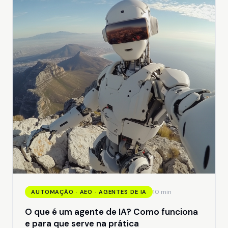
Resposta rápida
AGISCODE
.
Workflows automatizados
Soluções
Como funciona
Blog
Contato
Começar automação
Começar automação
10 min
AUTOMAÇÃO · AEO · AGENTES DE IA
O que é um agente de IA? Como funciona
e para que serve na prática