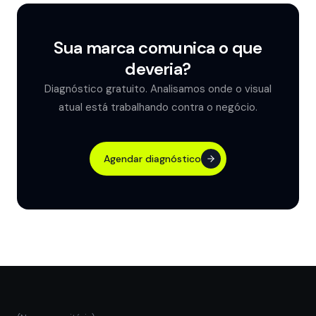
com um briefing pronto. Parte do nosso trabalho é extrair
as informações certas para fundamentar as decisões de
design.
Sua marca comunica o que
deveria?
Diagnóstico gratuito. Analisamos onde o visual
atual está trabalhando contra o negócio.
Agendar diagnóstico
Agendar diagnóstico