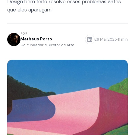
Design bem feito resolve esses problemas antes
que eles apareçam.
Resposta rápida
AGISCODE
.
Workflows automatizados
POR
Matheus Porto
26 Mai 2025
·
11 min
Soluções
Co-fundador e Diretor de Arte
Como funciona
Blog
Contato
Começar automação
Começar automação